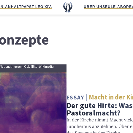
N-ANHALT
PAPST LEO XIV.
ÜBER UNS
EULE-ABO
RE
onzepte
, Nationalmuseum Oslo (Bild: Wikimedia
Macht in der K
ESSAY
Der gute Hirte: Was 
Pastoralmacht?
In der Kirche nimmt Macht viele
rundheraus abzulehnen. Über e
des Sorgens in der Kirche.