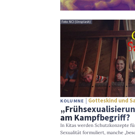
Foto: NCI (Unsplash)
Gotteskind und S
KOLUMNE
„Frühsexualisierun
am Kampfbegriff?
In Kitas werden Schutzkonzepte fü
Sexualität formuliert, manche „bes