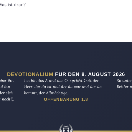
Was ist dran?
DEVOTIONALIUM
FÜR DEN 8. AUGUST 2026
über ihn
Ich bin das A und das O, spricht Gott der
So unter
uf ihn
Herr, der da ist und der da war und der da
Bettler n
er sich
kommt, der Allmächtige.
 noch?),
OFFENBARUNG 1,8