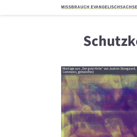
MISSBRAUCH EVANGELISCH
SACHSE
Schutzk
Montage aus „Der gute Hirte“ von Joakim Skovgaard
Commons, gemeinfrei)