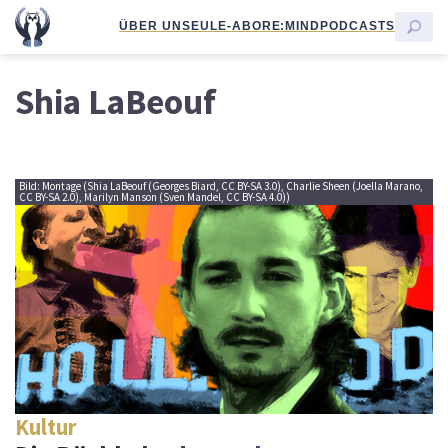
ÜBER UNS
EULE-ABO
RE:MIND
PODCASTS
Shia LaBeouf
Bild: Montage (Shia LaBeouf (Georges Biard, CC BY-SA 3.0), Charlie Sheen (Joella Marano,
CC BY-SA 2.0), Marilyn Manson (Sven Mandel, CC BY-SA 4.0))
Kultur