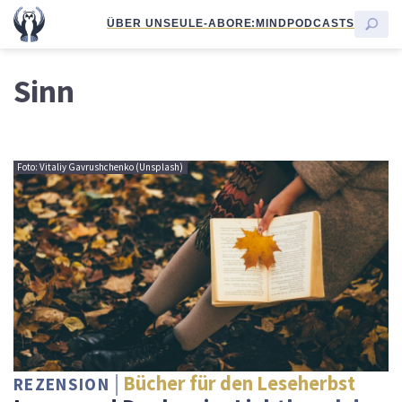
ÜBER UNS
EULE-ABO
RE:MIND
PODCASTS
Sinn
Foto: Vitaliy Gavrushchenko (Unsplash)
Bücher für den Leseherbst
REZENSION