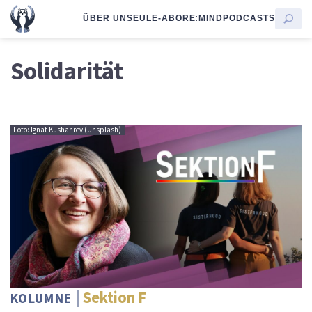
ÜBER UNS
EULE-ABO
RE:MIND
PODCASTS
Solidarität
Foto: Ignat Kushanrev (Unsplash)
Sektion F
KOLUMNE