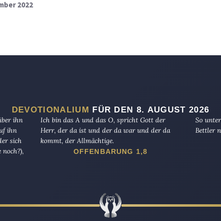
ember 2022
DEVOTIONALIUM
FÜR DEN 8. AUGUST 2026
über ihn
Ich bin das A und das O, spricht Gott der
So unter
uf ihn
Herr, der da ist und der da war und der da
Bettler n
er sich
kommt, der Allmächtige.
 noch?),
OFFENBARUNG 1,8