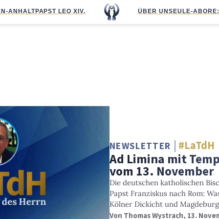
N-ANHALT
PAPST LEO XIV.
ÜBER UNS
EULE-ABO
RE
#LaTdH
NEWSLETTER
Ad Limina mit Temp
vom 13. November
Die deutschen katholischen Bisc
Papst Franziskus nach Rom: Wa
Kölner Dickicht und Magdeburg
Von
Thomas Wystrach
, 13. Nove