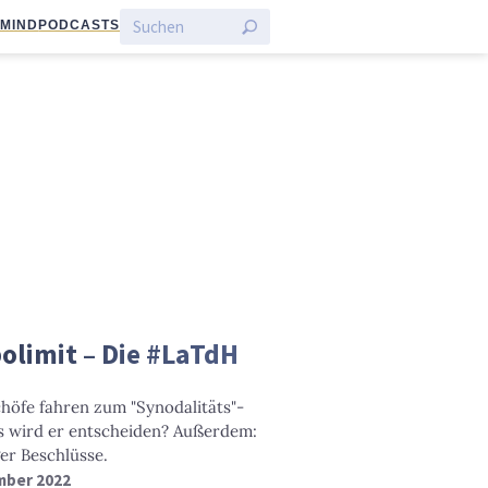
:MIND
PODCASTS
olimit – Die #LaTdH
höfe fahren zum "Synodalitäts"-
s wird er entscheiden? Außerdem:
er Beschlüsse.
mber 2022