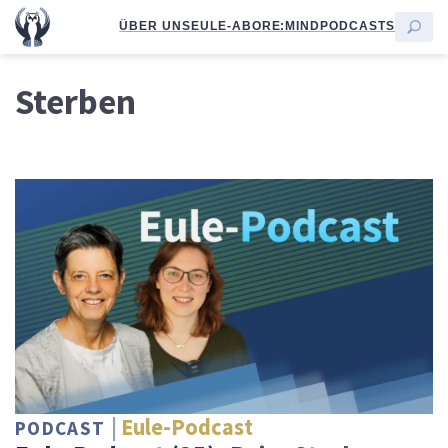
ÜBER UNS
EULE-ABO
RE:MIND
PODCASTS
Sterben
Eule-Podcast
PODCAST