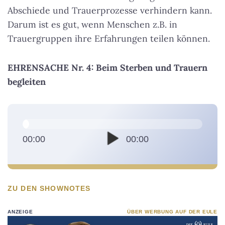
Abschiede und Trauerprozesse verhindern kann.
Darum ist es gut, wenn Menschen z.B. in
Trauergruppen ihre Erfahrungen teilen können.
EHRENSACHE Nr. 4: Beim Sterben und Trauern
begleiten
A
u
d
00:00
00:00
i
o
-
ZU DEN SHOWNOTES
P
l
ANZEIGE
ÜBER WERBUNG AUF DER EULE
a