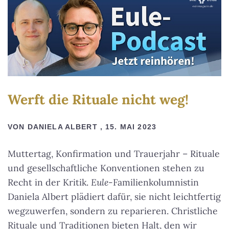
y
e
r
Werft die Rituale nicht weg!
VON DANIELA ALBERT , 15. MAI 2023
Muttertag, Konfirmation und Trauerjahr – Rituale
und gesellschaftliche Konventionen stehen zu
Recht in der Kritik.
Eule
-Familienkolumnistin
Daniela Albert plädiert dafür, sie nicht leichtfertig
wegzuwerfen, sondern zu reparieren. Christliche
Rituale und Traditionen bieten Halt, den wir