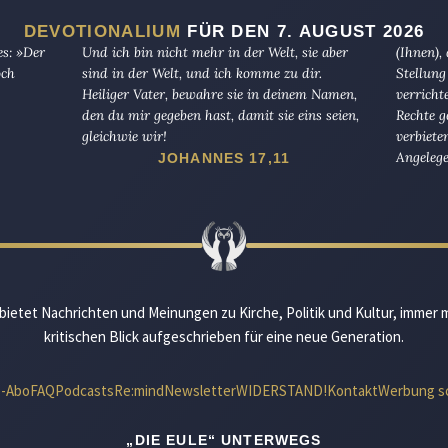
DEVOTIONALIUM
FÜR DEN 7. AUGUST 2026
es: »Der
Und ich bin nicht mehr in der Welt, sie aber
(Ihnen),
och
sind in der Welt, und ich komme zu dir.
Stellung
Heiliger Vater, bewahre sie in deinem Namen,
verricht
den du mir gegeben hast, damit sie eins seien,
Rechte g
gleichwie wir!
verbiete
Angelege
JOHANNES 17,11
bietet Nachrichten und Meinungen zu Kirche, Politik und Kultur, immer 
kritischen Blick aufgeschrieben für eine neue Generation.
e-Abo
FAQ
Podcasts
Re:mind
Newsletter
WIDERSTAND!
Kontakt
Werbung s
„DIE EULE“ UNTERWEGS