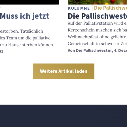
r
Die Pallischw
KOLUMNE
 Muss ich jetzt
Die Pallischwest
Auf der Palliativstation wird 
Kerzenschein mischen sich b
 gestorben. Tatsächlich
Weihnachtsfest ohne geliebte
les Team um die palliative
Gemeinschaft in schwerer Zei
n zu Hause sterben können.
Von
Die Pallischwester
, 4. De
21
Weitere Artikel laden