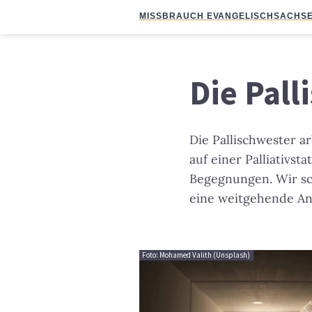
MISSBRAUCH EVANGELISCH
SACHSE
Die Pall
Die Pallischwester a
auf einer Palliativst
Begegnungen. Wir sch
eine weitgehende An
Foto: Mohamed Valith (Unsplash)