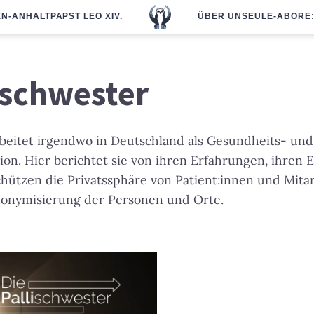
N-ANHALT
PAPST LEO XIV.
ÜBER UNS
EULE-ABO
RE
ischwester
rbeitet irgendwo in Deutschland als Gesundheits- un
ation. Hier berichtet sie von ihren Erfahrungen, ihren
ützen die Privatssphäre von Patient:innen und Mita
onymisierung der Personen und Orte.