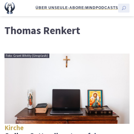
ÜBER UNS
EULE-ABO
RE:MIND
PODCASTS
Thomas Renkert
Foto: Grant Whitty (Unsplash)
Kirche