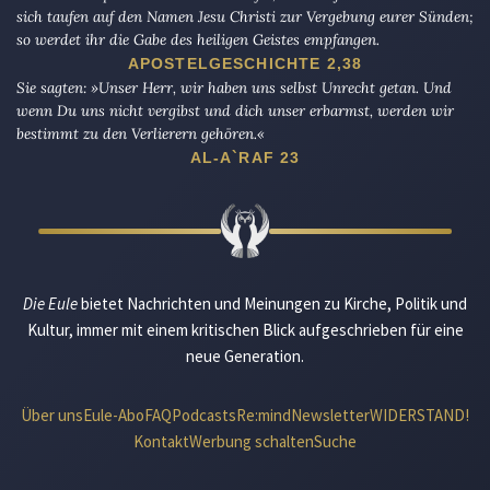
sich taufen auf den Namen Jesu Christi zur Vergebung eurer Sünden;
so werdet ihr die Gabe des heiligen Geistes empfangen.
APOSTELGESCHICHTE 2,38
Sie sagten: »Unser Herr, wir haben uns selbst Unrecht getan. Und
wenn Du uns nicht vergibst und dich unser erbarmst, werden wir
bestimmt zu den Verlierern gehören.«
AL-A`RAF 23
Die Eule
bietet Nachrichten und Meinungen zu Kirche, Politik und
Kultur, immer mit einem kritischen Blick aufgeschrieben für eine
neue Generation.
Über uns
Eule-Abo
FAQ
Podcasts
Re:mind
Newsletter
WIDERSTAND!
Kontakt
Werbung schalten
Suche