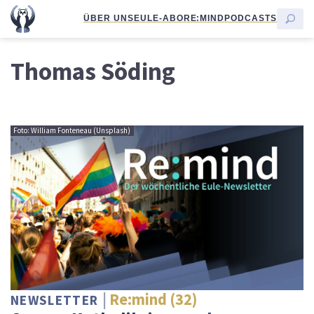
ÜBER UNS
EULE-ABO
RE:MIND
PODCASTS
Thomas Söding
Foto: William Fonteneau (Unsplash)
Re:mind (32)
NEWSLETTER