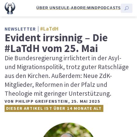
ÜBER UNS
EULE-ABO
RE:MIND
PODCASTS
#LaTdH
NEWSLETTER
Evident irrsinnig – Die
#LaTdH vom 25. Mai
Die Bundesregierung irrlichtert in der Asyl-
und Migrationspolitik, trotz guter Ratschläge
aus den Kirchen. Außerdem: Neue ZdK-
Mitglieder, Reformen in der Pfalz und
Theologie mit geringer Unterstützung.
VON
PHILIPP GREIFENSTEIN
,
25. MAI 2025
DIESER ARTIKEL IST ÜBER 14 MONATE ALT