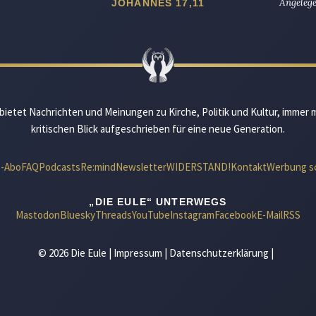
Angelege
JOHANNES 17,11
bietet Nachrichten und Meinungen zu Kirche, Politik und Kultur, immer 
kritischen Blick aufgeschrieben für eine neue Generation.
e-Abo
FAQ
Podcasts
Re:mind
Newsletter
WIDERSTAND!
Kontakt
Werbung s
„DIE EULE“ UNTERWEGS
Mastodon
Bluesky
Threads
YouTube
Instagram
Facebook
E-Mail
RSS
© 2026 Die Eule |
Impressum
|
Datenschutzerklärung
|