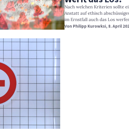
Nach welchen Kriterien sollte e
Anstatt auf ethisch abschüssig
im Ernstfall auch das Los werfe
Von
Philipp Kurowksi
, 8. April 20