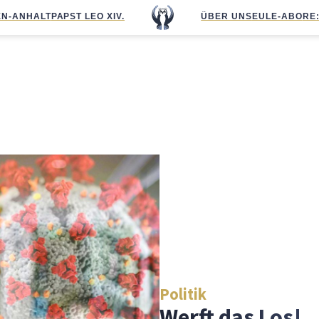
N-ANHALT
PAPST LEO XIV.
ÜBER UNS
EULE-ABO
RE
Politik
Werft das Los!