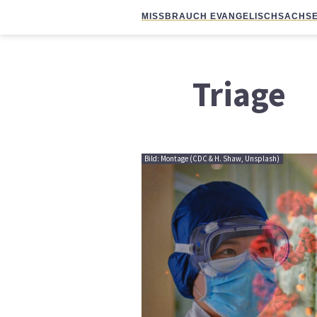
MISSBRAUCH EVANGELISCH
SACHSE
Triage
Bild: Montage (CDC & H. Shaw, Unsplash)