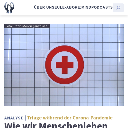
ÜBER UNS
EULE-ABO
RE:MIND
PODCASTS
Foto: Enric Moreu (Unsplash)
Triage während der Corona-Pandemie
ANALYSE
Wie wir Menschenleben