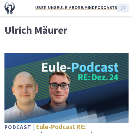
ÜBER UNS
EULE-ABO
RE:MIND
PODCASTS
Ulrich Mäurer
Eule-Podcast RE:
PODCAST