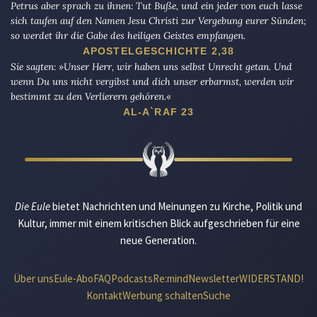
Petrus aber sprach zu ihnen: Tut Buße, und ein jeder von euch lasse
sich taufen auf den Namen Jesu Christi zur Vergebung eurer Sünden;
so werdet ihr die Gabe des heiligen Geistes empfangen.
APOSTELGESCHICHTE 2,38
Sie sagten: »Unser Herr, wir haben uns selbst Unrecht getan. Und
wenn Du uns nicht vergibst und dich unser erbarmst, werden wir
bestimmt zu den Verlierern gehören.«
AL-A`RAF 23
Die Eule
bietet Nachrichten und Meinungen zu Kirche, Politik und
Kultur, immer mit einem kritischen Blick aufgeschrieben für eine
neue Generation.
Über uns
Eule-Abo
FAQ
Podcasts
Re:mind
Newsletter
WIDERSTAND!
Kontakt
Werbung schalten
Suche