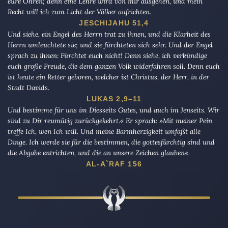
eure Ohren; denn eine Lehre wird von mir ausgehen, und mein
Recht will ich zum Licht der Völker aufrichten.
JESCHIJAHU 51,4
Und siehe, ein Engel des Herrn trat zu ihnen, und die Klarheit des
Herrn umleuchtete sie; und sie fürchteten sich sehr. Und der Engel
sprach zu ihnen: Fürchtet euch nicht! Denn siehe, ich verkündige
euch große Freude, die dem ganzen Volk widerfahren soll. Denn euch
ist heute ein Retter geboren, welcher ist Christus, der Herr, in der
Stadt Davids.
LUKAS 2,9–11
Und bestimme für uns im Diesseits Gutes, und auch im Jenseits. Wir
sind zu Dir reumütig zurückgekehrt.« Er sprach: »Mit meiner Pein
treffe Ich, wen Ich will. Und meine Barmherzigkeit umfaßt alle
Dinge. Ich werde sie für die bestimmen, die gottesfürchtig sind und
die Abgabe entrichten, und die an unsere Zeichen glauben«.
AL-A`RAF 156