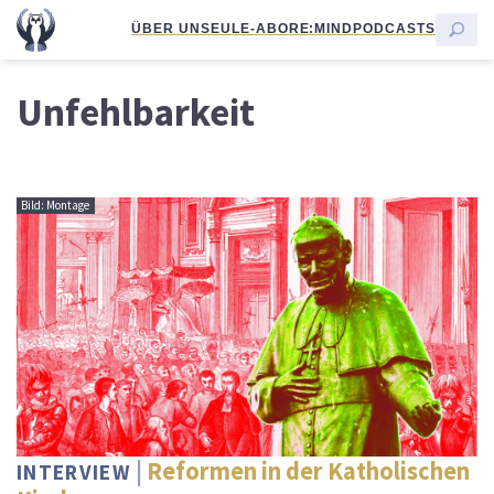
ÜBER UNS
EULE-ABO
RE:MIND
PODCASTS
Unfehlbarkeit
Bild: Montage
Reformen in der Katholischen
INTERVIEW