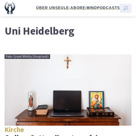
ÜBER UNS
EULE-ABO
RE:MIND
PODCASTS
Uni Heidelberg
Foto: Grant Whitty (Unsplash)
Kirche