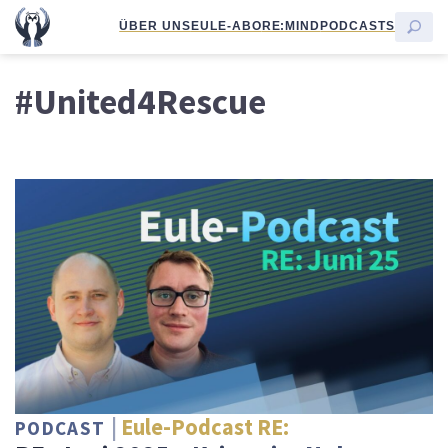
ÜBER UNS
EULE-ABO
RE:MIND
PODCASTS
#United4Rescue
Eule-Podcast RE:
PODCAST