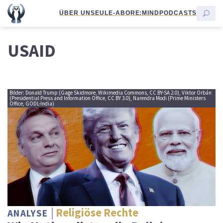
ÜBER UNS
EULE-ABO
RE:MIND
PODCASTS
USAID
Bilder: Donald Trump (Gage Skidmore, Wikimedia Commons, CC BY-SA 2.0), Viktor Orbán
(Presidential Press and Information Office, CC BY 3.0), Narendra Modi (Prime Ministers
Office, GODL-India)
Religiöse Rechte
ANALYSE