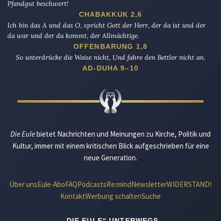
Pfandgut beschwert!
CHABAKKUK 2,6
Ich bin das A und das O, spricht Gott der Herr, der da ist und der
da war und der da kommt, der Allmächtige.
OFFENBARUNG 1,8
So unterdrücke die Waise nicht, Und fahre den Bettler nicht an.
AD-DUHA 9–10
Die Eule
bietet Nachrichten und Meinungen zu Kirche, Politik und
Kultur, immer mit einem kritischen Blick aufgeschrieben für eine
neue Generation.
Über uns
Eule-Abo
FAQ
Podcasts
Re:mind
Newsletter
WIDERSTAND!
Kontakt
Werbung schalten
Suche
„DIE EULE“ UNTERWEGS