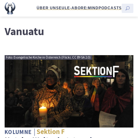
ÜBER UNS
EULE-ABO
RE:MIND
PODCASTS
Vanuatu
Foto: Evangelische Kirche in Österreich (Flickr, CC BY-SA 2.0)
Sektion F
KOLUMNE