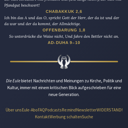
Pfandgut beschwert!
CHABAKKUK 2,6
Ich bin das A und das O, spricht Gott der Herr, der da ist und der
da war und der da kommt, der Allmächtige.
OFFENBARUNG 1,8
So unterdrücke die Waise nicht, Und fahre den Bettler nicht an.
AD-DUHA 9–10
Die Eule
bietet Nachrichten und Meinungen zu Kirche, Politik und
Kultur, immer mit einem kritischen Blick aufgeschrieben für eine
neue Generation.
Über uns
Eule-Abo
FAQ
Podcasts
Re:mind
Newsletter
WIDERSTAND!
Kontakt
Werbung schalten
Suche