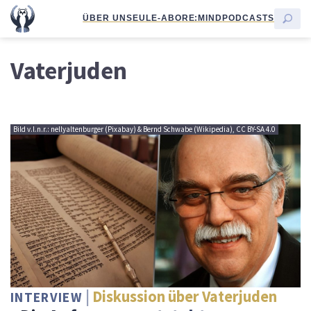
ÜBER UNS
EULE-ABO
RE:MIND
PODCASTS
Vaterjuden
Bild v.l.n.r.: nellyaltenburger (Pixabay) & Bernd Schwabe (Wikipedia), CC BY-SA 4.0
Diskussion über Vaterjuden
INTERVIEW