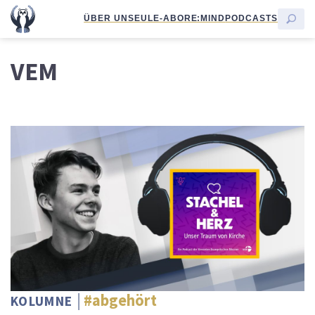
ÜBER UNS
EULE-ABO
RE:MIND
PODCASTS
VEM
#abgehört
KOLUMNE