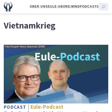
ÜBER UNS
EULE-ABO
RE:MIND
PODCASTS
Vietnamkrieg
Foto Haspel: Henry Sowinski (EKM)
Eule-Podcast
PODCAST