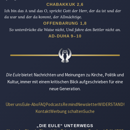
CHABAKKUK 2,6
Ich bin das A und das O, spricht Gott der Herr, der da ist und der
da war und der da kommt, der Allmächtige.
OFFENBARUNG 1,8
So unterdrücke die Waise nicht, Und fahre den Bettler nicht an.
AD-DUHA 9–10
Die Eule
bietet Nachrichten und Meinungen zu Kirche, Politik und
Kultur, immer mit einem kritischen Blick aufgeschrieben für eine
neue Generation.
Über uns
Eule-Abo
FAQ
Podcasts
Re:mind
Newsletter
WIDERSTAND!
Kontakt
Werbung schalten
Suche
„DIE EULE“ UNTERWEGS