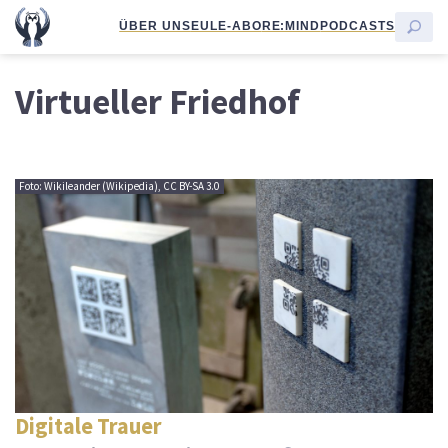
ÜBER UNS
EULE-ABO
RE:MIND
PODCASTS
Virtueller Friedhof
Foto: Wikileander (Wikipedia), CC BY-SA 3.0
Digitale Trauer