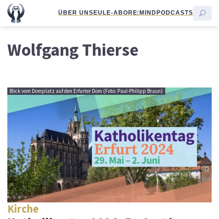
ÜBER UNS
EULE-ABO
RE:MIND
PODCASTS
Wolfgang Thierse
Blick vom Domplatz auf den Erfurter Dom (Foto: Paul-Philipp Braun)
Kirche