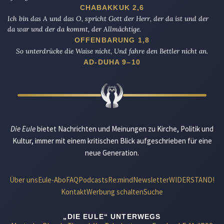
CHABAKKUK 2,6
Ich bin das A und das O, spricht Gott der Herr, der da ist und der
da war und der da kommt, der Allmächtige.
OFFENBARUNG 1,8
So unterdrücke die Waise nicht, Und fahre den Bettler nicht an.
AD-DUHA 9–10
Die Eule
bietet Nachrichten und Meinungen zu Kirche, Politik und
Kultur, immer mit einem kritischen Blick aufgeschrieben für eine
neue Generation.
Über uns
Eule-Abo
FAQ
Podcasts
Re:mind
Newsletter
WIDERSTAND!
Kontakt
Werbung schalten
Suche
„DIE EULE“ UNTERWEGS