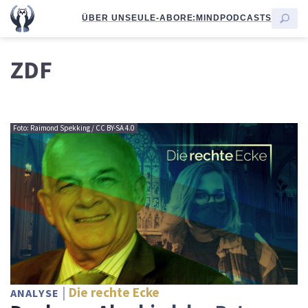
ÜBER UNS
EULE-ABO
RE:MIND
PODCASTS
ZDF
Foto: Raimond Spekking / CC BY-SA 4.0
Die rechte Ecke
ANALYSE