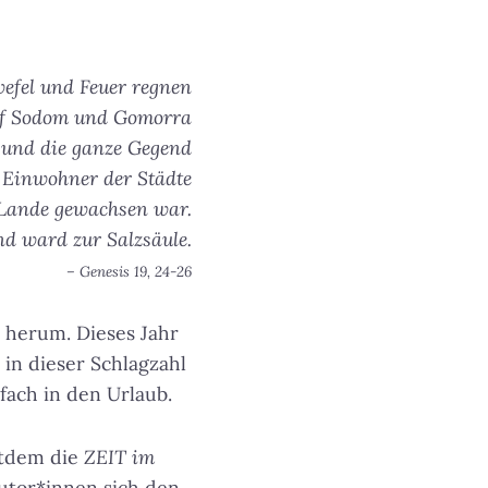
efel und Feuer regnen
f Sodom und Gomorra
e und die ganze Gegend
e Einwohner der Städte
Lande gewachsen war.
nd ward zur Salzsäule.
– Genesis 19, 24-26
 herum. Dieses Jahr
in dieser Schlagzahl
fach in den Urlaub.
itdem die
ZEIT im
utor*innen sich den