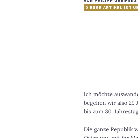
VON
PHILIPP GREIFENS
DIESER ARTIKEL IST Ü
Ich möchte auswander
begehen wir also 29 
bis zum 30. Jahresta
Die ganze Republik 
Osten
und mit ihr Ma