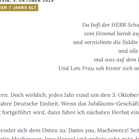
TEIN
,
5. OKTOBER 2019
BER 7 JAHRE ALT
Da ließ der HERR Schw
vom Himmel herab au
und vernichtete die Städt
und all
und was auf dem 
Und Lots Frau sah hinter sich u
n. Doch wirklich, jedes Jahr rund um den 3. Oktober
Jahre Deutsche Einheit. Wenn das Jubiläums-Geschäft 
g fortgeführt wird, dann fahre ich nächsten Herbst ein
wendet sich dem Osten zu: Damn you, Machowecz! Se
rtin Machowecz, Jana Hensel und andere sehr gute A