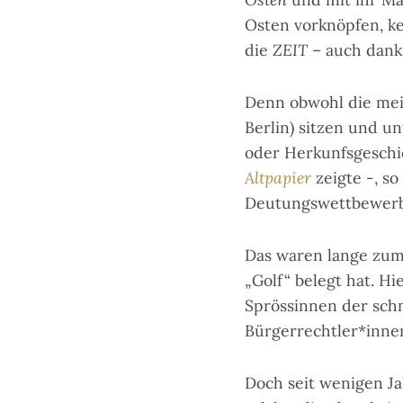
Osten vorknöpfen, k
die
ZEIT
– auch dank 
Denn obwohl die mei
Berlin) sitzen und 
oder Herkunfsgeschi
Altpapier
zeigte -, so
Deutungswettbewerb 
Das waren lange zum
„Golf“ belegt hat. H
Sprössinnen der sch
Bürgerrechtler*inne
Doch seit wenigen J