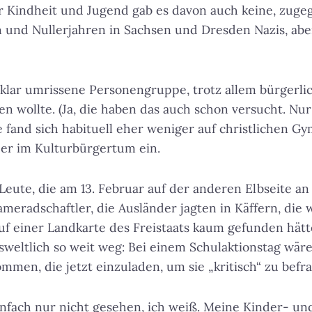
 Kindheit und Jugend gab es davon auch keine, zugeg
 und Nullerjahren in Sachsen und Dresden Nazis, abe
e klar umrissene Personengruppe, trotz allem bürgerli
en wollte. (Ja, die haben das auch schon versucht. Nur
e fand sich habituell eher weniger auf christlichen Gy
r im Kulturbürgertum ein.
 Leute, die am 13. Februar auf der anderen Elbseite a
ameradschaftler, die Ausländer jagten in Käffern, di
uf einer Landkarte des Freistaats kaum gefunden hätte
sweltlich so weit weg: Bei einem Schulaktionstag wär
mmen, die jetzt einzuladen, um sie „kritisch“ zu befr
infach nur nicht gesehen, ich weiß. Meine Kinder- u