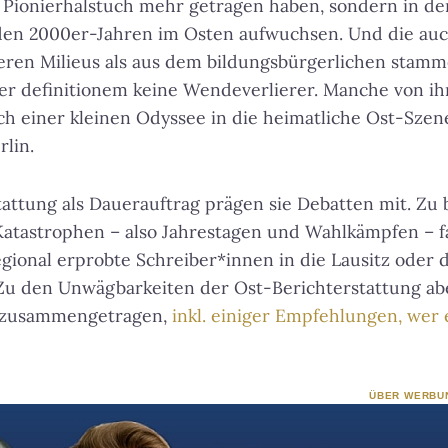
n Pionierhalstuch mehr getragen haben, sondern in d
den 2000er-Jahren im Osten aufwuchsen. Und die auc
eren Milieus als aus dem bildungsbürgerlichen stamme
per definitionem keine Wendeverlierer. Manche von i
h einer kleinen Odyssee in die heimatliche Ost-Szen
rlin.
tattung als Dauerauftrag prägen sie Debatten mit. Zu
Katastrophen – also Jahrestagen und Wahlkämpfen – f
gional erprobte Schreiber*innen in die Lausitz oder 
 Zu den Unwägbarkeiten der Ost-Berichterstattung ab
s zusammengetragen,
inkl. einiger Empfehlungen, wer 
ÜBER WERBU