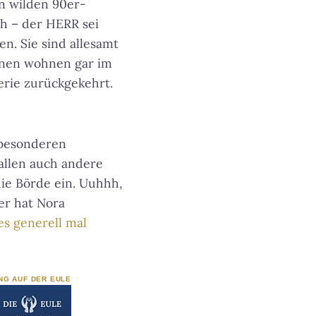
en wilden 90er-
h – der HERR sei
n. Sie sind allesamt
hnen wohnen gar im
erie zurückgekehrt.
 besonderen
allen auch andere
die Börde ein. Uuhhh,
er hat Nora
es generell mal
NG AUF DER EULE