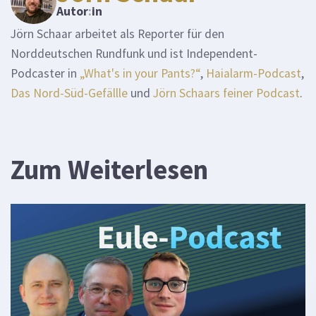
Autor
:
in
Jörn Schaar arbeitet als Reporter für den
Norddeutschen Rundfunk und ist Independent-
Podcaster in
„What's in your Pants?“
,
Haialarm-Podcast
,
Das Nord-Süd-Gefällle
und
Jörn Schaars feiner Podcast
.
Zum Weiterlesen