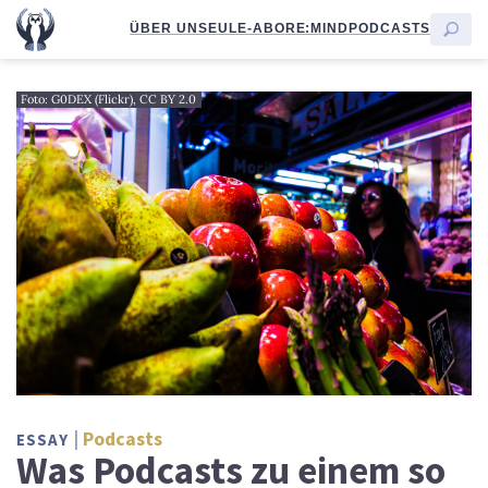
ÜBER UNS
EULE-ABO
RE:MIND
PODCASTS
Foto: G0DEX (Flickr), CC BY 2.0
Podcasts
ESSAY
Was Podcasts zu einem so