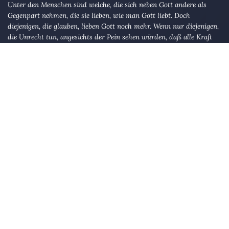
Unter den Menschen sind welche, die sich neben Gott andere als
Gegenpart nehmen, die sie lieben, wie man Gott liebt. Doch
diejenigen, die glauben, lieben Gott noch mehr. Wenn nur diejenigen,
die Unrecht tun, angesichts der Pein sehen würden, daß alle Kraft
Gott gehört und daß Gott harte Pein verhängt!
AL-BAQARAH 165
Die Eule
bietet Nachrichten und Meinungen zu Kirche, Politik und
Kultur, immer mit einem kritischen Blick aufgeschrieben für eine
neue Generation.
Über uns
Eule-Abo
FAQ
Podcasts
Re:mind
Newsletter
WIDERSTAND!
Kontakt
Werbung schalten
Suche
„DIE EULE“ UNTERWEGS
Mastodon
Bluesky
Threads
YouTube
Instagram
Facebook
E-Mail
RSS