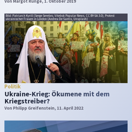
Von
Margot Runge
, 1. Oktober 2019
Bild: Patriarch Kyrill (Serge Serebro, Vitebsk Popular News, CC BY-SA 3.0), Protest
ukrainischer Frauen in London (Andrea De Santis, Unsplash)
Politik
Ukraine-Krieg: Ökumene mit dem
Kriegstreiber?
Von
Philipp Greifenstein
, 11. April 2022