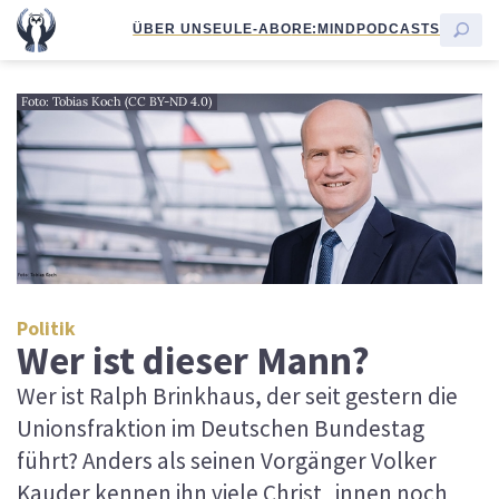
ÜBER UNS
EULE-ABO
RE:MIND
PODCASTS
Foto: Tobias Koch (CC BY-ND 4.0)
Politik
Wer ist dieser Mann?
Wer ist Ralph Brinkhaus, der seit gestern die
Unionsfraktion im Deutschen Bundestag
führt? Anders als seinen Vorgänger Volker
Kauder kennen ihn viele Christ_innen noch