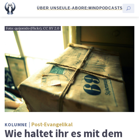
ÜBER UNS
EULE-ABO
RE:MIND
PODCASTS
Foto: quijonido (Flickr), CC BY 2.0
Post-Evangelikal
KOLUMNE
Wie haltet ihr es mit dem