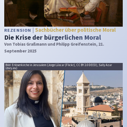
Sachbücher über politische Moral
REZENSION
Die Krise der bürgerlichen Moral
Von
Tobias Graßmann und Philipp Greifenstein
, 21.
September 2025
Bild: Erlöserkirche in Jerusalem (Jorge Láscar (Flickr), CC BY 2.0 DEED), Sally Azar
(dory.eu)