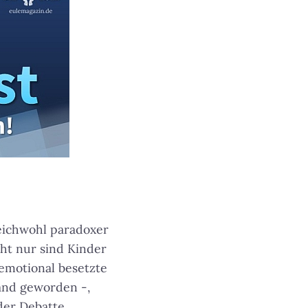
leichwohl paradoxer
cht nur sind Kinder
 emotional besetzte
and geworden -,
der Debatte.