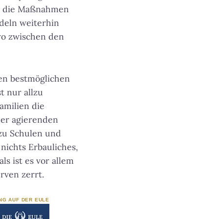
en die Maßnahmen
deln weiterhin
dwo zwischen den
 den bestmöglichen
t nur allzu
amilien die
er agierenden
 zu Schulen und
ichts Erbauliches,
s ist es vor allem
rven zerrt.
NG AUF DER EULE