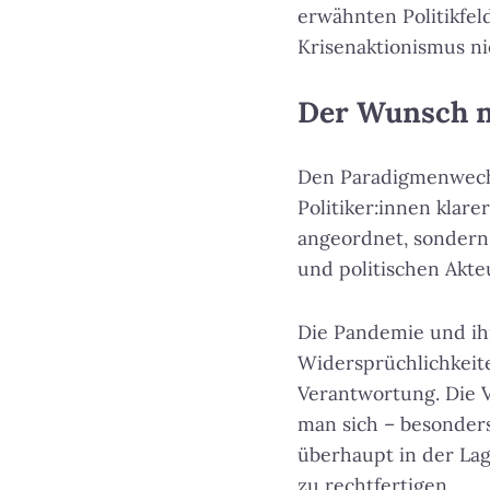
erwähnten Politikfel
Krisenaktionismus n
Der Wunsch n
Den Paradigmenwechs
Politiker:innen klar
angeordnet, sondern 
und politischen Akte
Die Pandemie und ihr
Widersprüchlichkeit
Verantwortung. Die V
man sich – besonders 
überhaupt in der Lag
zu rechtfertigen.