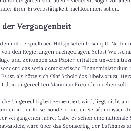
d Kindergärten sind auch – vielleicht sogar vor allem
Kinder ihrer Erwerbstätigkeit nachkommen sollen.
 der Vergangenheit
rden mit beispiellosen Hilfspaketen bekämpft. Nach 
in von den Regierungen nachgetragen. Selbst Wirtscha
flüge und Zeitungen aus Papier, erhalten unverhältni
esondere das sozialdemokratische Finanzministerium 
 Es ist, als hätte sich Olaf Scholz das Bibelwort zu 
it dem ungerechten Mammon Freunde machen soll.
nche Ungerechtigkeit zementiert wird, liegt nicht a
innen in der Krise, sondern an den Versäumnissen d
r vergangenen Jahre. Gäbe es schon eine nationale S
awandels, wäre über das Sponsoring der Lufthansa a