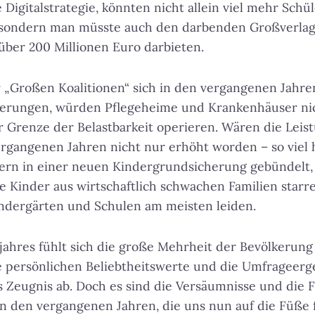
 Digitalstrategie, könnten nicht allein viel mehr Sch
 sondern man müsste auch den darbenden Großverlag
ber 200 Millionen Euro darbieten.
 „Großen Koalitionen“ sich in den vergangenen Jahre
erungen, würden Pflegeheime und Krankenhäuser ni
 Grenze der Belastbarkeit operieren. Wären die Leist
rgangenen Jahren nicht nur erhöht worden – so viel 
dern in einer neuen Kindergrundsicherung gebündelt,
ne Kinder aus wirtschaftlich schwachen Familien starr
ndergärten und Schulen am meisten leiden.
jahres fühlt sich die große Mehrheit der Bevölkerun
re persönlichen Beliebtheitswerte und die Umfrageerge
s Zeugnis ab. Doch es sind die Versäumnisse und die
in den vergangenen Jahren, die uns nun auf die Füße 