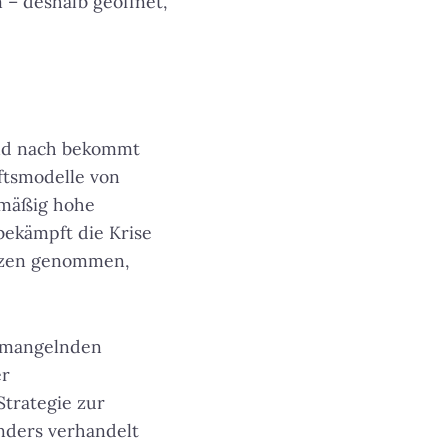
 – deshalb geöffnet,
und nach bekommt
ftsmodelle von
smäßig hohe
bekämpft die Krise
Herzen genommen,
m mangelnden
er
trategie zur
nders verhandelt