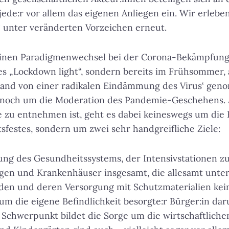
 jede:r vor allem das eigenen Anliegen ein. Wir erleb
“ unter veränderten Vorzeichen erneut.
 einen Paradigmenwechsel bei der Corona-Bekämpfung.
es „Lockdown light“, sondern bereits im Frühsommer, 
and von einer radikalen Eindämmung des Virus‘ ge
 noch um die Moderation des Pandemie-Geschehens. 
 zu entnehmen ist, geht es dabei keineswegs um die
sfestes, sondern um zwei sehr handgreifliche Ziele:
ung des Gesundheitssystems, der Intensivstationen zu
ngen und Krankenhäuser insgesamt, die allesamt unte
den und deren Versorgung mit Schutzmaterialien keine
s um die eigene Befindlichkeit besorgte:r Bürger:in da
Schwerpunkt bildet die Sorge um die wirtschaftliche