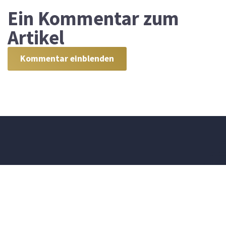
Ein
Kommentar zum
Artikel
Kommentar einblenden
DEVOTIONALIUM
FÜR DEN 7. AUGUST 2026
Dennoch sagen die Kinder deines Volkes: »Der Weg des Herrn ist
nicht richtig!« so doch vielmehr ihr Weg nicht richtig ist!
JECHEZKIEL 33,17
Und ich bin nicht mehr in der Welt, sie aber sind in der Welt, und
ich komme zu dir. Heiliger Vater, bewahre sie in deinem Namen, den