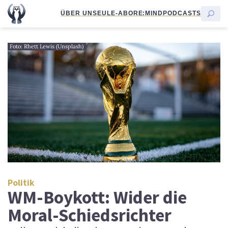
ÜBER UNS
EULE-ABO
RE:MIND
PODCASTS
Foto: Rhett Lewis (Unsplash)
Politik
WM-Boykott: Wider die
Moral-Schiedsrichter