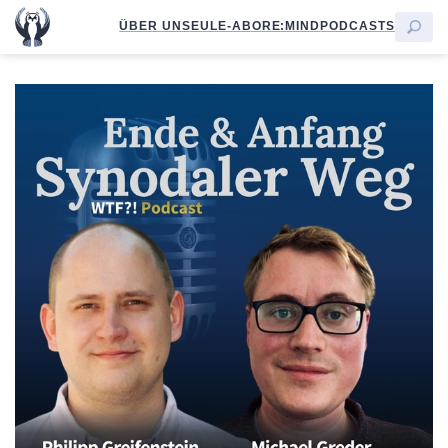
ÜBER UNS
EULE-ABO
RE:MIND
PODCASTS