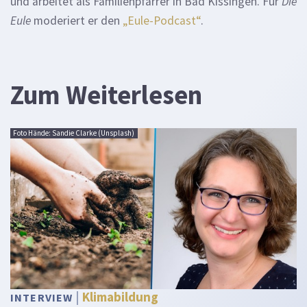
und arbeitet als Familienpfarrer in Bad Kissingen. Für
Die
Eule
moderiert er den
„Eule-Podcast“
.
Zum Weiterlesen
Foto Hände: Sandie Clarke (Unsplash)
Klimabildung
INTERVIEW