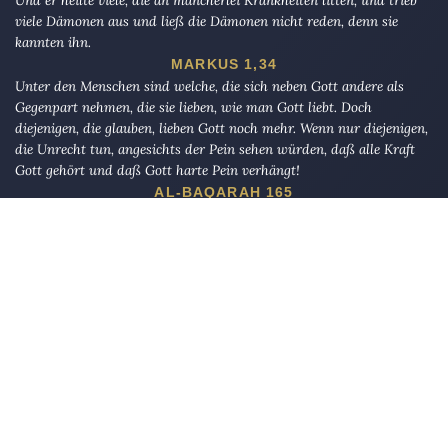
viele Dämonen aus und ließ die Dämonen nicht reden, denn sie
kannten ihn.
MARKUS 1,34
Unter den Menschen sind welche, die sich neben Gott andere als
Gegenpart nehmen, die sie lieben, wie man Gott liebt. Doch
diejenigen, die glauben, lieben Gott noch mehr. Wenn nur diejenigen,
die Unrecht tun, angesichts der Pein sehen würden, daß alle Kraft
Gott gehört und daß Gott harte Pein verhängt!
AL-BAQARAH 165
Die Eule
bietet Nachrichten und Meinungen zu Kirche, Politik und
Kultur, immer mit einem kritischen Blick aufgeschrieben für eine
neue Generation.
Über uns
Eule-Abo
FAQ
Podcasts
Re:mind
Newsletter
WIDERSTAND!