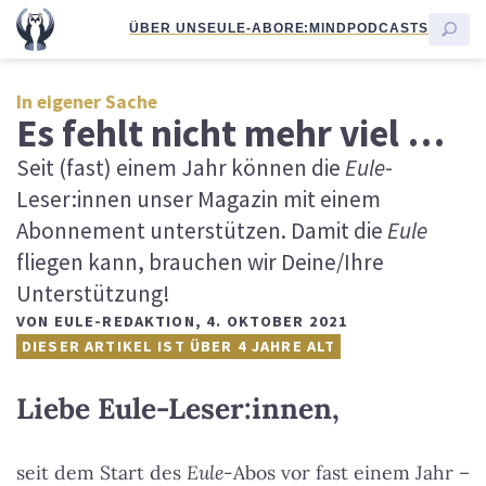
ÜBER UNS
EULE-ABO
RE:MIND
PODCASTS
In eigener Sache
Es fehlt nicht mehr viel …
Seit (fast) einem Jahr können die
Eule
-
Leser:innen unser Magazin mit einem
Abonnement unterstützen. Damit die
Eule
fliegen kann, brauchen wir Deine/Ihre
Unterstützung!
VON
EULE-REDAKTION
,
4. OKTOBER 2021
DIESER ARTIKEL IST ÜBER 4 JAHRE ALT
Liebe Eule-Leser:innen,
seit dem Start des
Eule
-Abos vor fast einem Jahr –