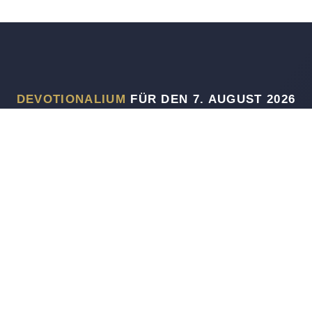
DEVOTIONALIUM
FÜR DEN 7. AUGUST 2026
Dennoch sagen die Kinder deines Volkes: »Der Weg des Herrn ist
nicht richtig!« so doch vielmehr ihr Weg nicht richtig ist!
JECHEZKIEL 33,17
Und ich bin nicht mehr in der Welt, sie aber sind in der Welt, und
ich komme zu dir. Heiliger Vater, bewahre sie in deinem Namen, den
du mir gegeben hast, damit sie eins seien, gleichwie wir!
JOHANNES 17,11
(Ihnen), die, wenn Wir ihnen eine angesehene Stellung auf der Erde
geben, das Gebet verrichten und die Abgabe entrichten, das Rechte
gebieten und das Verwerfliche verbieten. Und Gott gehört das Ende
der Angelegenheiten.
AL-HAJJ 41