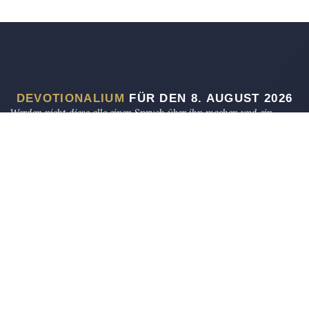
DEVOTIONALIUM
FÜR DEN 8. AUGUST 2026
Werden nicht diese alle einen Spruch über ihn machen und ein
Spottlied in Rätseln auf ihn dichten? Man wird sagen: Wehe dem,
der sich bereichert mit fremdem Gut (wie lange noch?), der sich mit
Pfandgut beschwert!
CHABAKKUK 2,6
Ich bin das A und das O, spricht Gott der Herr, der da ist und der
da war und der da kommt, der Allmächtige.
OFFENBARUNG 1,8
So unterdrücke die Waise nicht, Und fahre den Bettler nicht an.
AD-DUHA 9–10