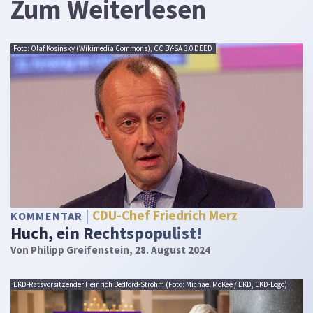
Zum Weiterlesen
Foto: Olaf Kosinsky (Wikimedia Commons), CC BY-SA 3.0 DEED
CDU-Chef Friedrich Merz
KOMMENTAR
Huch, ein Rechtspopulist!
Von
Philipp Greifenstein
, 28. August 2024
EKD-Ratsvorsitzender Heinrich Bedford-Strohm (Foto: Michael McKee / EKD, EKD-Logo)