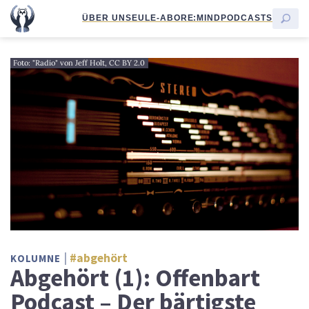
ÜBER UNS
EULE-ABO
RE:MIND
PODCASTS
Foto: "Radio" von Jeff Holt, CC BY 2.0
#abgehört
KOLUMNE
Abgehört (1): Offenbart
Podcast – Der bärtigste