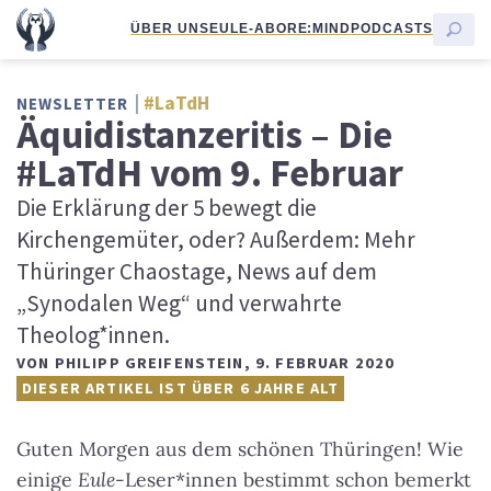
ÜBER UNS
EULE-ABO
RE:MIND
PODCASTS
#LaTdH
NEWSLETTER
Äquidistanzeritis – Die
#LaTdH vom 9. Februar
Die Erklärung der 5 bewegt die
Kirchengemüter, oder? Außerdem: Mehr
Thüringer Chaostage, News auf dem
„Synodalen Weg“ und verwahrte
Theolog*innen.
VON
PHILIPP GREIFENSTEIN
,
9. FEBRUAR 2020
DIESER ARTIKEL IST ÜBER 6 JAHRE ALT
Guten Morgen aus dem schönen Thüringen! Wie
einige
Eule
-Leser*innen bestimmt schon bemerkt