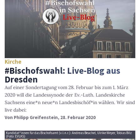
Kirche
#Bischofswahl: Live-Blog aus
Dresden
Auf einer Sondertagung vom 28. Februar bis zum 1. März
2020 will die Landessynode der Ev.-Luth. Landeskirche
Sachsens eine*n neue*n Landesbischöf*in wählen. Wir sind
live dabei:
Von
Philipp Greifenstein
, 28. Februar 2020
Kandidat*innen für das Bischofsamt (v.l.n.r.): Andreas Beuchel, Ulrike Weyer, Tobias Bilz
(Foto: EVLKS)