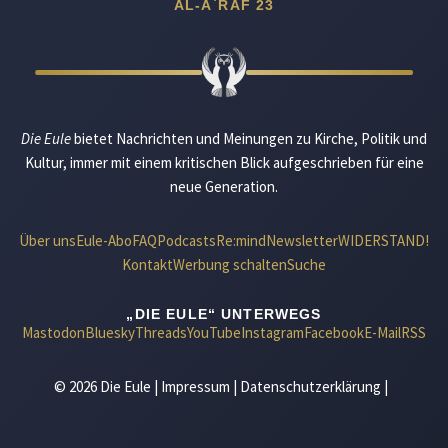
AL-A`RAF 23
Die Eule
bietet Nachrichten und Meinungen zu Kirche, Politik und
Kultur, immer mit einem kritischen Blick aufgeschrieben für eine
neue Generation.
Über uns
Eule-Abo
FAQ
Podcasts
Re:mind
Newsletter
WIDERSTAND!
Kontakt
Werbung schalten
Suche
„DIE EULE“ UNTERWEGS
Mastodon
Bluesky
Threads
YouTube
Instagram
Facebook
E-Mail
RSS
© 2026 Die Eule |
Impressum
|
Datenschutzerklärung
|