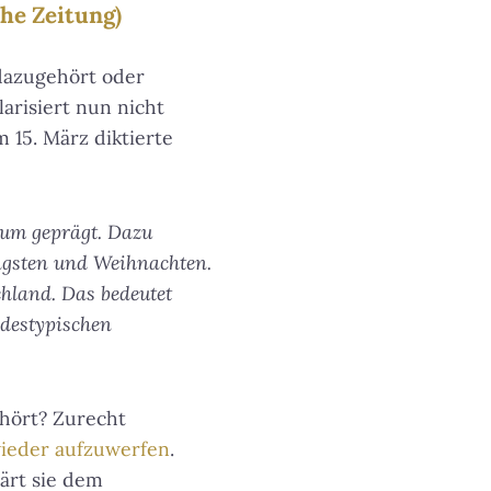
he Zeitung)
 dazugehört oder
arisiert nun nicht
 15. März diktierte
tum geprägt. Dazu
ingsten und Weihnachten.
chland. Das bedeutet
ndestypischen
ehört? Zurecht
ieder aufzuwerfen
.
ärt sie dem