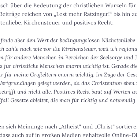
sch über die Bedeutung der christlichen Wurzeln für
Beiträge reichen von „Lest mehr Ratzinger!“ bis hin z
enliebe, Kirchensteuer und positives Recht:
, finde aber den Wert der bedingungslosen Nächstenliebe
ch zahle nach wie vor die Kirchensteuer, weil ich regiona
en für andere Menschen in Bereichen der Seelsorge und 
 für christliche Menschen enorm wichtig ist. Gerade die
ar für meine Großeltern enorm wichtig. Im Zuge der Gese
Wertgrundlagen gelegt werden, da das Christentum eben n
 betrifft und nicht alle. Positives Recht baut auf Werten 
all Gesetze ableitet, die man für richtig und notwendig 
sen sich Meinunge nach „Atheist“ und „Christ“ sortier
l, dass auch auf in großen Medien gehaltvolle Online-D