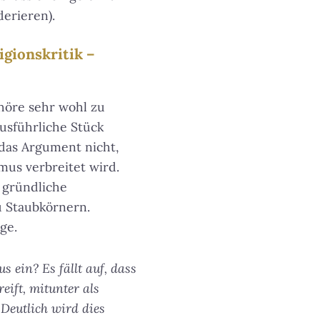
erieren).
igionskritik –
höre sehr wohl zu
ausführliche Stück
 das Argument nicht,
mus verbreitet wird.
 gründliche
u Staubkörnern.
ge.
 ein? Es fällt auf, dass
ift, mitunter als
Deutlich wird dies