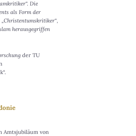
amkritiker“. Die
nts als Form der
 „Christentumskritiker“,
Islam herausgegriffen
orschung
der TU
n
k“.
donie
en Amtsjubiläum von