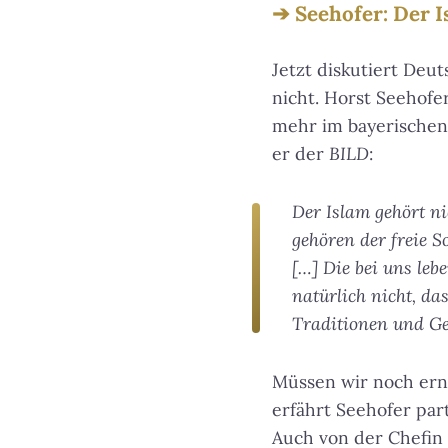
Seehofer: Der 
Jetzt diskutiert Deu
nicht. Horst Seehofe
mehr im bayerischen 
er der
BILD
:
Der Islam gehört n
gehören der freie S
[…] Die bei uns leb
natürlich nicht, d
Traditionen und Ge
Müssen wir noch erns
erfährt Seehofer par
Auch von der Chefin 