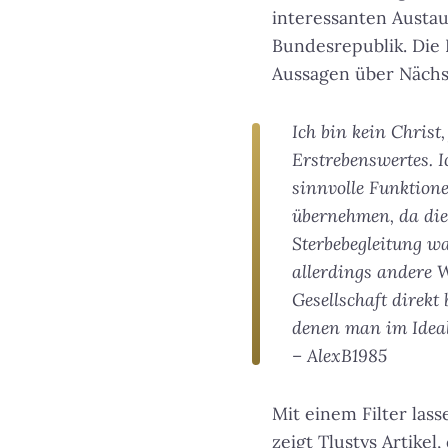
interessanten Austau
Bundesrepublik. Die 
Aussagen über Nächst
Ich bin kein Christ
Erstrebenswertes. I
sinnvolle Funktion
übernehmen, da dies
Sterbebegleitung w
allerdings andere 
Gesellschaft direkt
denen man im Idealf
– AlexB1985
Mit einem Filter las
zeigt Tlustys Artike