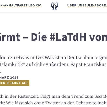
N-ANHALT
PAPST LEO XIV.
ÜBER UNS
EULE-ABO
RE
rmt – Die #LaTdH vo
doch zu etwas nütze: Was ist an Deutschland eigent
„Islamkritik“ auf sich? Außerdem: Papst Franzisku
.
 MÄRZ 2018
BER 8 JAHRE ALT
ch in der Fastenzeit. Folgt man dem Trend zum
Socia
eit: Wie lässt sich ohne Twitter an der Debatte teiln