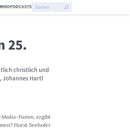
:MIND
PODCASTS
m 25.
lich christlich und
s, Johannes Hartl
l-Media-Fasten,
ergibt
ehmen? Horst Seehofer