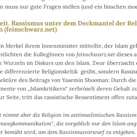
 muss nur gute Fragen stellen (und ein bisschen mod
eit. Rassismus unter dem Deckmantel der Rel
(feinschwarz.net)
 Merkel ihrem Innenminister mitteilte, der Islam ge
ntlichten die KollegInnen von
feinschwarz.net
dieses 
en Wurzeln im Diskurs um den Islam. Zwar überrascht
e differenzierte Religionskritik geübt, sondern Rassis
Lektüre des Beitrags von Yasemin Shooman: Durch die
ente von „Islamkritikern“ zerbröselt deren Gehalt z
 Seite, tritt das rassistische Ressentiment offen zuta
 nimmt aber die Religion im antimuslimischen Rassismus
Umwegkommunikation“, die vorgeblich nur den Islam angre
r bemüht wird, um dem Rassismusvorwurf zu entgehen. 