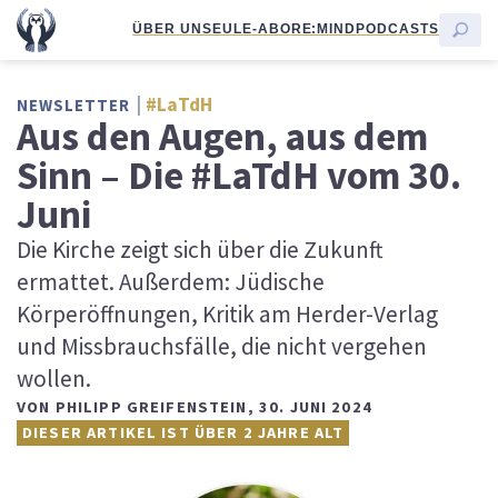
ÜBER UNS
EULE-ABO
RE:MIND
PODCASTS
#LaTdH
NEWSLETTER
Aus den Augen, aus dem
Sinn – Die #LaTdH vom 30.
Juni
Die Kirche zeigt sich über die Zukunft
ermattet. Außerdem: Jüdische
Körperöffnungen, Kritik am Herder-Verlag
und Missbrauchsfälle, die nicht vergehen
wollen.
VON
PHILIPP GREIFENSTEIN
,
30. JUNI 2024
DIESER ARTIKEL IST ÜBER 2 JAHRE ALT