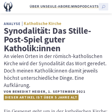
ÜBER UNS
EULE-ABO
RE:MIND
PODCASTS
Katholische Kirche
ANALYSE
Synodalität: Das Stille-
Post-Spiel guter
Katholik:innen
An vielen Orten in der römisch-katholischen
Kirche wird der Synodalität das Wort geredet.
Doch meinen Katholik:innen damit jeweils
höchst unterschiedliche Dinge. Eine
Aufklärung.
VON
BENEDIKT HEIDER
,
1. SEPTEMBER 2021
DIESER ARTIKEL IST ÜBER 5 JAHRE ALT
Ein Gespenst geht um in der katholischen Kirche: