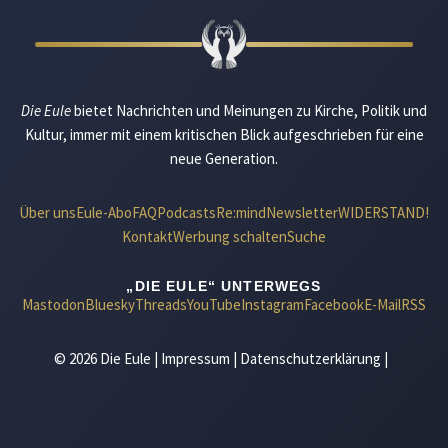
Die Eule
bietet Nachrichten und Meinungen zu Kirche, Politik und
Kultur, immer mit einem kritischen Blick aufgeschrieben für eine
neue Generation.
Über uns
Eule-Abo
FAQ
Podcasts
Re:mind
Newsletter
WIDERSTAND!
Kontakt
Werbung schalten
Suche
„DIE EULE“ UNTERWEGS
Mastodon
Bluesky
Threads
YouTube
Instagram
Facebook
E-Mail
RSS
© 2026 Die Eule |
Impressum
|
Datenschutzerklärung
|