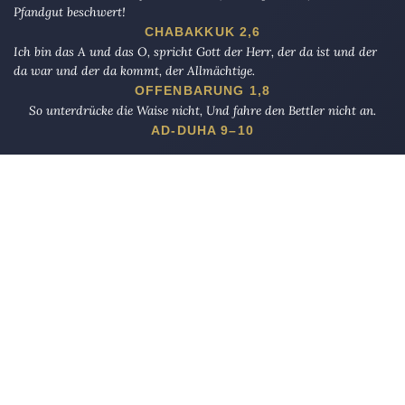
Pfandgut beschwert!
CHABAKKUK 2,6
Ich bin das A und das O, spricht Gott der Herr, der da ist und der
da war und der da kommt, der Allmächtige.
OFFENBARUNG 1,8
So unterdrücke die Waise nicht, Und fahre den Bettler nicht an.
AD-DUHA 9–10
Die Eule
bietet Nachrichten und Meinungen zu Kirche, Politik und
Kultur, immer mit einem kritischen Blick aufgeschrieben für eine
neue Generation.
Über uns
Eule-Abo
FAQ
Podcasts
Re:mind
Newsletter
WIDERSTAND!
Kontakt
Werbung schalten
Suche