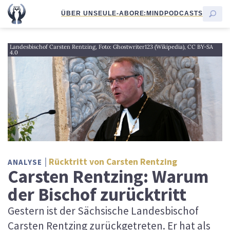
ÜBER UNS
EULE-ABO
RE:MIND
PODCASTS
Landesbischof Carsten Rentzing, Foto: Ghostwriter123 (Wikipedia), CC BY-SA
4.0
Rücktritt von Carsten Rentzing
ANALYSE
Carsten Rentzing: Warum
der Bischof zurücktritt
Gestern ist der Sächsische Landesbischof
Carsten Rentzing zurückgetreten. Er hat als