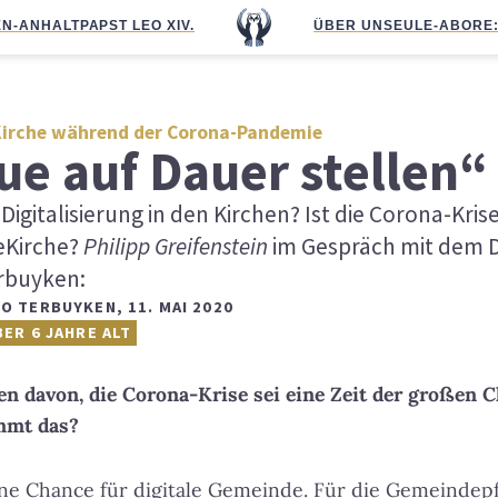
N-ANHALT
PAPST LEO XIV.
ÜBER UNS
EULE-ABO
RE
Kirche während der Corona-Pandemie
e auf Dauer stellen“
Digitalisierung in den Kirchen? Ist die Corona-Kris
leKirche?
Philipp Greifenstein
im Gespräch mit dem Di
rbuyken:
NO TERBUYKEN
,
11. MAI 2020
BER 6 JAHRE ALT
n davon, die Corona-Krise sei eine Zeit der großen 
immt das?
ine Chance für digitale Gemeinde. Für die Gemeindep