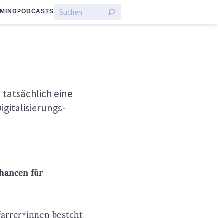
:MIND
PODCASTS
e tatsächlich eine
gitalisierungs-
Chancen für
farrer*innen besteht