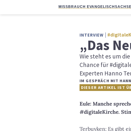
MISSBRAUCH EVANGELISCH
SACHSE
#digitale
INTERVIEW
„Das Neu
Wie steht es um die 
Chance für #digita
Experten Hanno Te
IM GESPRÄCH MIT HAN
DIESER ARTIKEL IST Ü
Eule: Manche spreche
#digitaleKirche. St
Terbuyken: Es gibt e