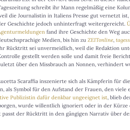
Tageszeitung schreibt ihr Mann regelmäßig eine Kolum
weil die Journalistin in Italiens Presse gut vernetzt is
der Geschichte jedoch unhinterfragt weitergereicht.
Ü
Agenturmeldungen
fand ihre Geschichte den Weg auc
deutschsprachige Medien, bis hin zu
ZEITonline
,
tages
Ihr Rücktritt sei unvermeidlich, weil die Redaktion un
Kontrolle gestellt werden solle und damit freie Berich
zuletzt über den Missbrauch an Nonnen, verhindert w
Lucetta Scaraffia inszenierte sich als Kämpferin für di
, als Symbol für den Aufstand der Frauen, den viele 
tive Publizistin dafür denkbar ungeeignet ist
, blieb d
orgen, wurde willentlich ignoriert oder in der Kürze 
t passt der Rücktritt in den gängigen Narrativ über d