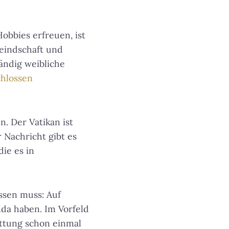
obbies erfreuen, ist
feindschaft und
tändig weibliche
chlossen
n. Der Vatikan ist
r Nachricht gibt es
die es in
assen muss: Auf
nda haben. Im Vorfeld
ttung schon einmal