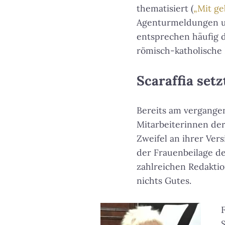
thematisiert (
„Mit ge
Agenturmeldungen und
entsprechen häufig 
römisch-katholische 
Scaraffia set
Bereits am vergangen
Mitarbeiterinnen de
Zweifel an ihrer Ver
der Frauenbeilage d
zahlreichen Redaktio
nichts Gutes.
S