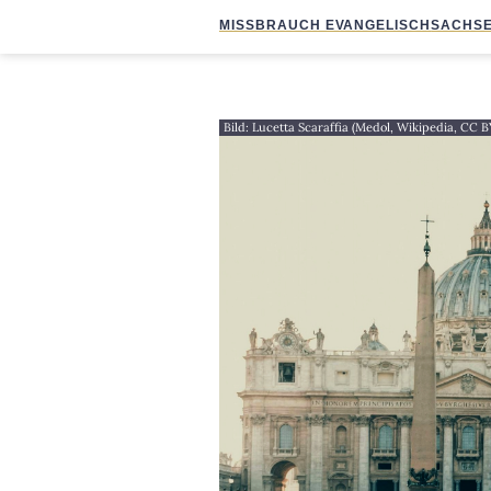
MISSBRAUCH EVANGELISCH
SACHSE
Bild: Lucetta Scaraffia (Medol, Wikipedia, CC 