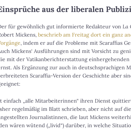
Einsprüche aus der liberalen Publiz
Der für gewöhnlich gut informierte Redakteur von
La 
Robert Mickens,
beschrieb am Freitag dort ein ganz an
Vorgänge
, indem er auf die Probleme mit Scaraffias Ge
Auch Mickens‘ Ausführungen sind mit Vorsicht zu ge
die mit der Vatikanberichterstattung einhergehenden
ernst. Als Ergänzung zur auch in deutschsprachigen M
verbreiteten Scaraffia-Version der Geschichte aber si
geeignet:
infach „alle Mitarbeiterinnen“ ihren Dienst quittiert
sher regelmäßig im Blatt schrieben, aber nicht auf di
ngestellten Journalistinnen, die laut Mickens weiterh
den wären wütend („livid“) darüber, in welche Situatio