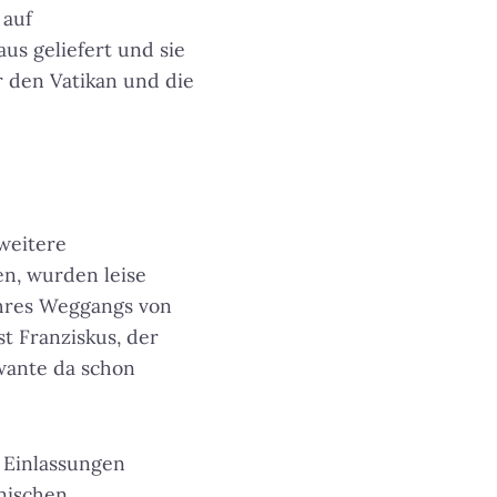
 auf
us geliefert und sie
 den Vatikan und die
weitere
en, wurden leise
ihres Weggangs von
t Franziskus, der
hwante da schon
 Einlassungen
enischen