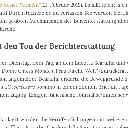
botener Vorsicht“
, 21. Februar 2019). Es fällt leicht, sich
 Durchstechereien zu verlassen. Sie werden frei Ha
den geübten Mechanismen der Berichterstattung über
Kirche.
zt den Ton der Berichterstattung
en Dienstag, dem Tag, an dem Lucetta Scaraffia und 
r
Donne Chiesa Mondo
(„Frau Kirche Welt“) zurücktrat
sion angemeldet. Scaraffia erklärte die Beweggründe 
es
L’Osservatore Romano
in einem offenen Brief an Paps
nen zuging. Einigen italienische Journalist*innen sc
Flankiert wurden die Veröffentlichungen mit weiteren
caraffias z.B. in der
Corriere della Sera
. In dieser itali