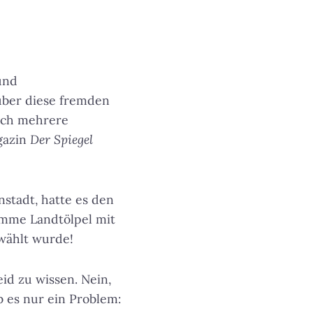
und
über diese fremden
eich mehrere
gazin
Der Spiegel
stadt, hatte es den
umme Landtölpel mit
ewählt wurde!
id zu wissen. Nein,
 es nur ein Problem: