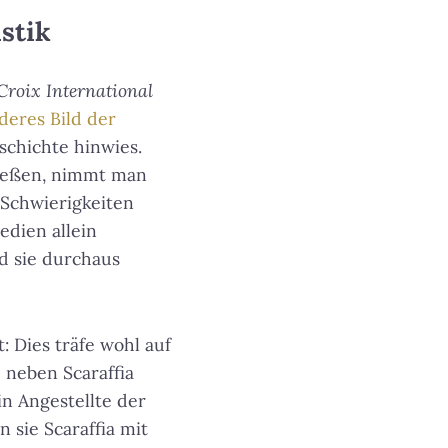
istik
Croix International
deres Bild der
schichte hinwies.
nießen, nimmt man
 Schwierigkeiten
edien allein
nd sie durchaus
: Dies träfe wohl auf
e neben Scaraffia
in Angestellte der
n sie Scaraffia mit