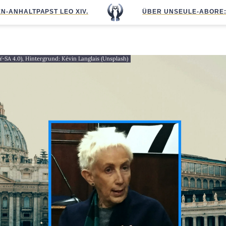
N-ANHALT
PAPST LEO XIV.
ÜBER UNS
EULE-ABO
RE
BY-SA 4.0), Hintergrund: Kévin Langlais (Unsplash)