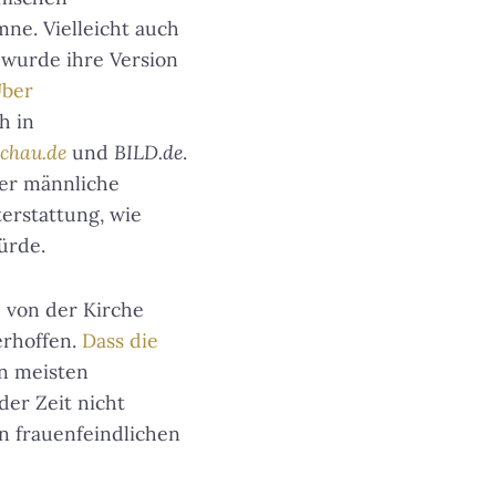
ne. Vielleicht auch
t, wurde ihre Version
ber
h in
schau.de
und
BILD.de
.
ter männliche
terstattung, wie
ürde.
e von der Kirche
erhoffen.
Dass die
en meisten
der Zeit nicht
en frauenfeindlichen