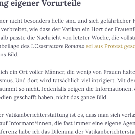
ng eigener Vorurteile
er nicht besonders helle sind und sich gefährlicher H
o verbreitet, wie dass der Vatikan ein Hort der Frauen
alb passte die Nachricht von letzter Woche, die volls
nbeilage des
L’Osservatore Romano
sei aus Protest ges
ins Bild.
lich ein Ort voller Männer, die wenig von Frauen halte
mus. Und dort wird tatsächlich viel intrigiert. Mit de
stimmt so nicht. Jedenfalls zeigen die Informationen, 
ien geschafft haben, nicht das ganze Bild.
r Vatikanberichterstattung ist es, dass man sich verl
d auf Informant*innen, die fast immer eine eigene Age
ferenz habe ich das Dilemma der Vatikanberichtersta