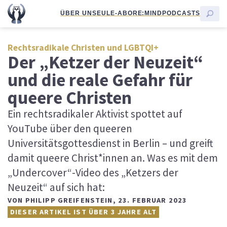
ÜBER UNS
EULE-ABO
RE:MIND
PODCASTS
Rechtsradikale Christen und LGBTQI+
Der „Ketzer der Neuzeit“
und die reale Gefahr für
queere Christen
Ein rechtsradikaler Aktivist spottet auf
YouTube über den queeren
Universitätsgottesdienst in Berlin – und greift
damit queere Christ*innen an. Was es mit dem
„Undercover“-Video des „Ketzers der
Neuzeit“ auf sich hat:
VON
PHILIPP GREIFENSTEIN
,
23. FEBRUAR 2023
DIESER ARTIKEL IST ÜBER 3 JAHRE ALT