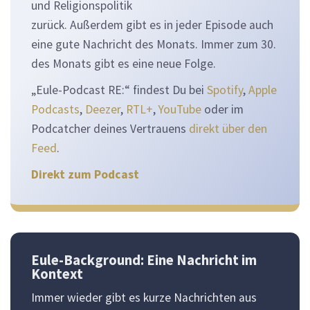
und Religionspolitik
zurück. Außerdem gibt es in jeder Episode auch
eine gute Nachricht des Monats. Immer zum 30.
des Monats gibt es eine neue Folge.
„Eule-Podcast RE:“ findest Du bei
Spotify
,
Apple
Podcasts
,
Deezer
,
RTL+
,
YouTube
oder im
Podcatcher deines Vertrauens
direkt über den
Feed
.
Direkt zum Podcast
Eule-Background: Eine Nachricht im
Kontext
Immer wieder gibt es kurze Nachrichten aus