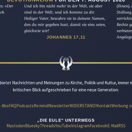
es: »Der
Und ich bin nicht mehr in der Welt, sie aber
(Ihnen),
och
sind in der Welt, und ich komme zu dir.
Stellung
Heiliger Vater, bewahre sie in deinem Namen,
verricht
den du mir gegeben hast, damit sie eins seien,
Rechte g
gleichwie wir!
verbiete
Angelege
JOHANNES 17,11
bietet Nachrichten und Meinungen zu Kirche, Politik und Kultur, immer 
kritischen Blick aufgeschrieben für eine neue Generation.
e-Abo
FAQ
Podcasts
Re:mind
Newsletter
WIDERSTAND!
Kontakt
Werbung s
„DIE EULE“ UNTERWEGS
Mastodon
Bluesky
Threads
YouTube
Instagram
Facebook
E-Mail
RSS