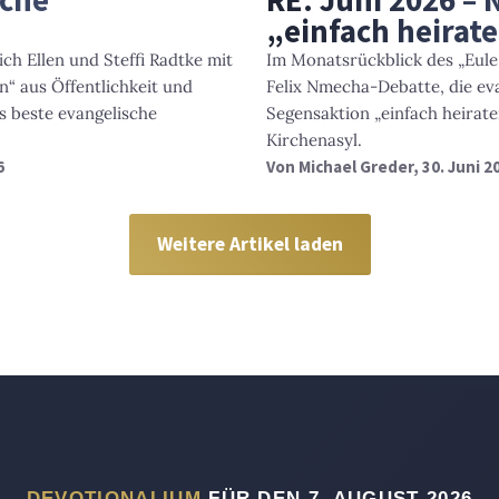
„einfach heirat
ch Ellen und Steffi Radtke mit
Im Monatsrückblick des „Eule
“ aus Öffentlichkeit und
Felix Nmecha-Debatte, die ev
s beste evangelische
Segensaktion „einfach heirat
Kirchenasyl.
6
Von
Michael Greder
, 30. Juni 2
Weitere Artikel laden
DEVOTIONALIUM
FÜR DEN 7. AUGUST 2026