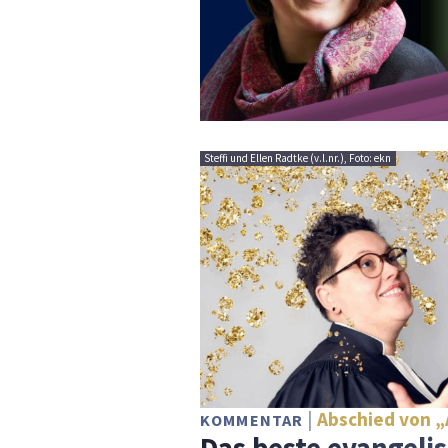
Steffi und Ellen Radtke (v.l.nr.), Foto: ekn
Abschied von 
KOMMENTAR
Das beste evangeli