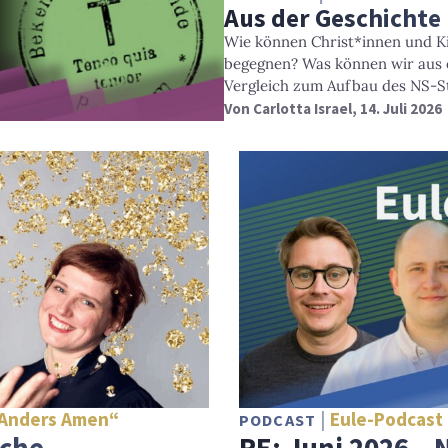
Aus der Geschichte
Wie können Christ*innen und Ki
begegnen? Was können wir aus 
Vergleich zum Aufbau des NS-St
Von
Carlotta Israel
, 14. Juli 2026
„Anders Amen“
Eule-Podcast 
PODCAST
sche
RE: Juni 2026 –