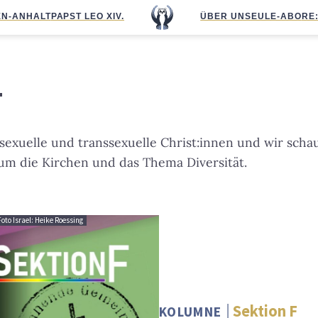
N-ANHALT
PAPST LEO XIV.
ÜBER UNS
EULE-ABO
RE
+
exuelle und transsexuelle Christ:innen und wir scha
m die Kirchen und das Thema Diversität.
to Israel: Heike Roessing
Sektion F
KOLUMNE