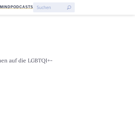
:MIND
PODCASTS
uen auf die LGBTQI+-