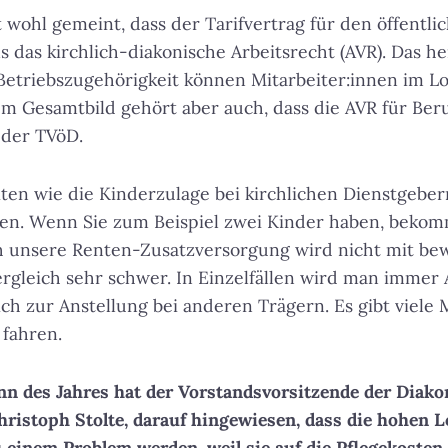
t wohl gemeint, dass der Tarifvertrag für den öffentli
 das kirchlich-diakonische Arbeitsrecht (AVR). Das he
Betriebszugehörigkeit können Mitarbeiter:innen im L
um Gesamtbild gehört aber auch, dass die AVR für Ber
s der TVöD.
en wie die Kinderzulage bei kirchlichen Dienstgeber
en. Wenn Sie zum Beispiel zwei Kinder haben, bekomm
 unsere Renten-Zusatzversorgung wird nicht mit bewe
ergleich sehr schwer. In Einzelfällen wird man imme
ch zur Anstellung bei anderen Trägern. Es gibt viele M
 fahren.
inn des Jahres hat der Vorstandsvorsitzende der Diako
hristoph Stolte, darauf hingewiesen, dass die hohen 
einem Problem werden, weil sie auf die Pflegekosten 