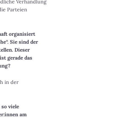
ndliche Verhandlung
die Parteien
aft organisiert
e“. Sie sind der
llen. Dieser
st gerade das
zung?
h in der
 so viele
er:innen am