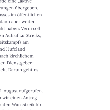
rde eine „aktive
rungen übergeben,
sses im öffentlichen
 dann aber weiter
ht haben: Verdi soll
 Aufruf zu Streiks,
eitskampfs am
und Hufeland-
nach kirchlichem
hen Dienstgeber-
elt. Darum geht es
. August aufgerufen.
n wir einen Antrag
in den Warnstreik für