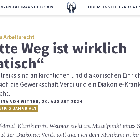
N-ANHALT
PAPST LEO XIV.
ÜBER UNS
EULE-ABO
RE
s Arbeitsrecht
tte Weg ist wirklich
tisch“
reiks sind an kirchlichen und diakonischen Einri
sich die Gewerkschaft Verdi und ein Diakonie-Kra
cht.
TINA VON WITTEN
,
20. AUGUST 2024
BER 2 JAHRE ALT
eland-Klinikum in Weimar steht im Mittelpunkt eines S
d der Diakonie: Verdi will auch an dem Klinikum in kir