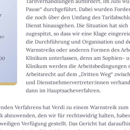
Tarifverhandlungen auffordert. Im Juni wu
Pause“ durchgeführt. Dabei wurden Forde
r
die noch über den Umfang des Tarifabschlu
Dienst hinausgehen. Die Situation hat sich
zugespitzt, so dass wir eine Klage eingereic
er
die Durchführung und Organisation und den
Warnstreiks oder anderen Formen des Arb
Klinikum unterlassen, denn am Sophien- 
000
Klinikum werden die Arbeitsbedingungen 
Arbeitsrecht auf dem „Dritten Weg“ zwisc
und Dienstnehmervertreter:innen verhand
dann im Hauptsacheverfahren.
nden Verfahrens hat Verdi zu einem Warnstreik zum 1
 abzuwenden, den wir für rechtswidrig halten, habe
tweiligen Verfügung gestellt. Das Gericht hat daraufh