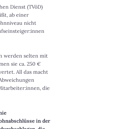
chen Dienst (TVöD)
ißt, ab einer
ohnniveau nicht
ufseinsteiger:innen
n werden selten mit
en sie ca. 250 €
rtet. All das macht
r Abweichungen
itarbeiter:innen, die
nie
Lohnabschlüsse in der
durchschlagen, die