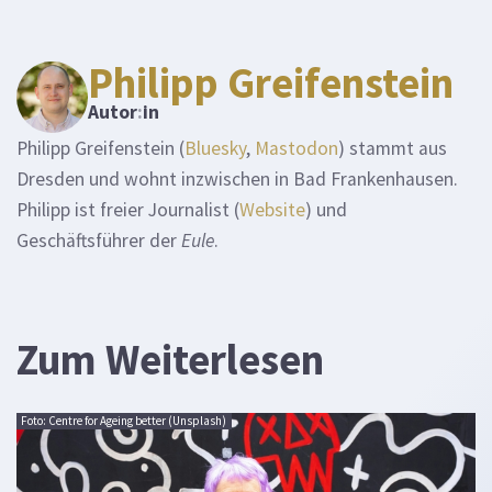
Philipp Greifenstein
Autor
:
in
Philipp Greifenstein (
Bluesky
,
Mastodon
) stammt aus
Dresden und wohnt inzwischen in Bad Frankenhausen.
Philipp ist freier Journalist (
Website
) und
Geschäftsführer der
Eule
.
Zum Weiterlesen
Foto: Centre for Ageing better (Unsplash)