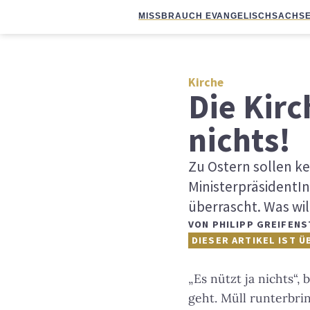
MISSBRAUCH EVANGELISCH
SACHSE
Kirche
Die Kirc
nichts!
Zu Ostern sollen ke
MinisterpräsidentI
überrascht. Was wi
VON
PHILIPP GREIFENS
DIESER ARTIKEL IST Ü
„Es nützt ja nichts“,
geht. Müll runterbrin