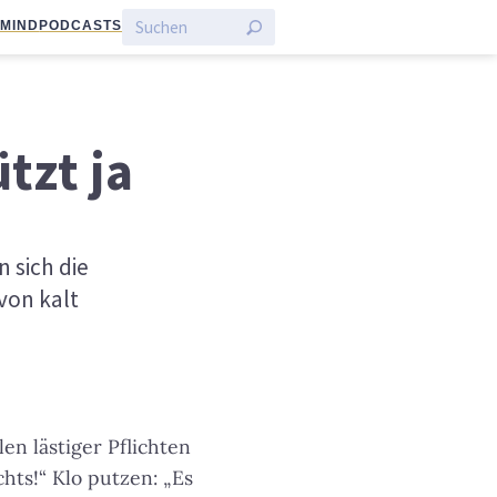
:MIND
PODCASTS
tzt ja
 sich die
von kalt
len lästiger Pflichten
chts!“ Klo putzen: „Es