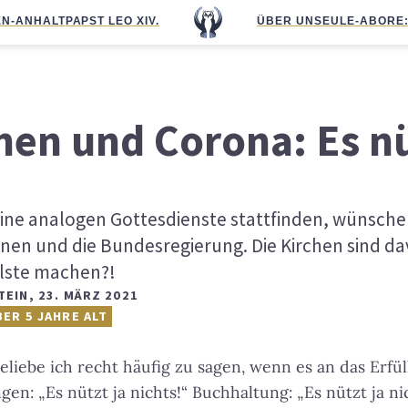
N-ANHALT
PAPST LEO XIV.
ÜBER UNS
EULE-ABO
RE
hen und Corona: Es nü
ine analogen Gottesdienste stattfinden, wünschen
nnen und die Bundesregierung. Die Kirchen sind da
llste machen?!
TEIN
,
23. MÄRZ 2021
BER 5 JAHRE ALT
 beliebe ich recht häufig zu sagen, wenn es an das Erfül
gen: „Es nützt ja nichts!“ Buchhaltung: „Es nützt ja ni