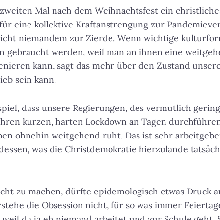
weiten Mal nach dem Weihnachtsfest ein christliches
für eine kollektive Kraftanstrengung zur Pandemiev
eicht niemandem zur Zierde. Wenn wichtige kulturfo
n gebraucht werden, weil man an ihnen eine weitgehe
zenieren kann, sagt das mehr über den Zustand unser
lieb sein kann.
piel, dass unsere Regierungen, des vermutlich gerin
ihren kurzen, harten Lockdown an Tagen durchführen 
en ohnehin weitgehend ruht. Das ist sehr arbeitgeber
 dessen, was die Christdemokratie hierzulande tatsächl
dicht zu machen, dürfte epidemologisch etwas Druck 
stehe die Obsession nicht, für so was immer Feiertag
weil da ja eh niemand arbeitet und zur Schule geht. 