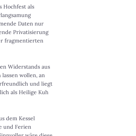
 Hochfest als
erlangsamung
rmende Daten nur
nde Privatisierung
er fragmentierten
gen Widerstands aus
lassen wollen, an
freundlich und liegt
ich als Heilige Kuh
aus dem Kessel
e und Ferien
Sinnvoller wäre diese