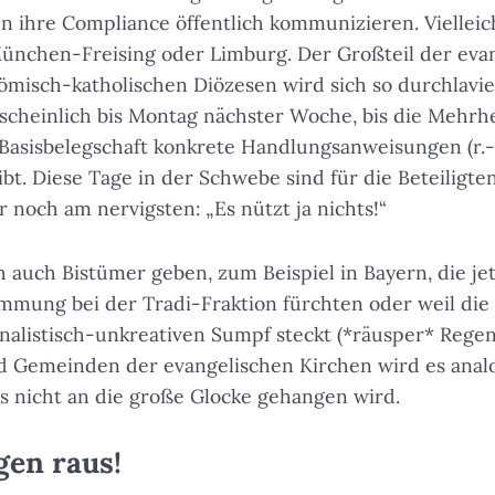
ihre Compliance öffentlich kommunizieren. Vielleich
München-Freising oder Limburg. Der Großteil der eva
misch-katholischen Diözesen wird sich so durchlavier
cheinlich bis Montag nächster Woche, bis die Mehrhe
asisbelegschaft konkrete Handlungsanweisungen (r.-k
ibt.
Diese Tage in der Schwebe sind für die Beteiligt
r noch am nervigsten
: „Es nützt ja nichts!“
h auch Bistümer geben, zum Beispiel in Bayern, die je
immung bei der Tradi-Fraktion fürchten oder weil die
ionalistisch-unkreativen Sumpf steckt (*räusper* Rege
d Gemeinden der evangelischen Kirchen wird es anal
s nicht an die große Glocke gehangen wird.
gen raus!