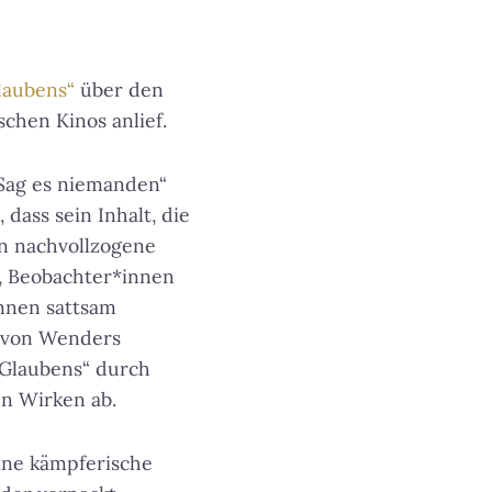
laubens“
über den
chen Kinos anlief.
„Sag es niemanden“
dass sein Inhalt, die
an nachvollzogene
, Beobachter*innen
innen sattsam
n von Wenders
s Glaubens“ durch
en Wirken ab.
eine kämpferische