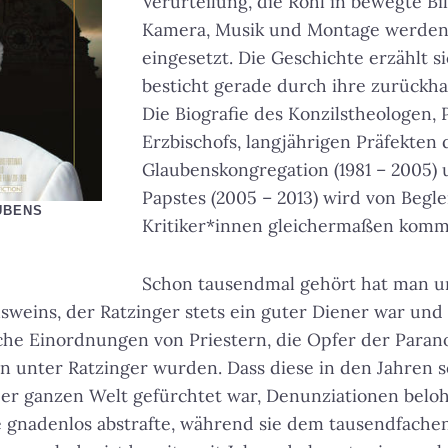
Verurteilung, die Röhl in bewegte Bi
Kamera, Musik und Montage werden
eingesetzt. Die Geschichte erzählt sic
besticht gerade durch ihre zurückha
Die Biografie des Konzilstheologen, 
Erzbischofs, langjährigen Präfekten 
Glaubenskongregation (1981 – 2005) 
Papstes (2005 – 2013) wird von Begl
UBENS
Kritiker*innen gleichermaßen komm
Schon tausendmal gehört hat man un
weins, der Ratzinger stets ein guter Diener war und 
sche Einordnungen von Priestern, die Opfer der Paran
n unter Ratzinger wurden. Dass diese in den Jahren 
der ganzen Welt gefürchtet war, Denunziationen belo
e gnadenlos abstrafte, während sie dem tausendfache