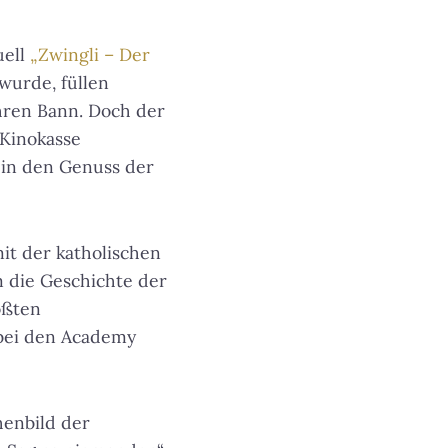
uell
„Zwingli – Der
wurde, füllen
hren Bann. Doch der
 Kinokasse
h in den Genuss der
it der katholischen
m die Geschichte der
ößten
 bei den Academy
henbild der