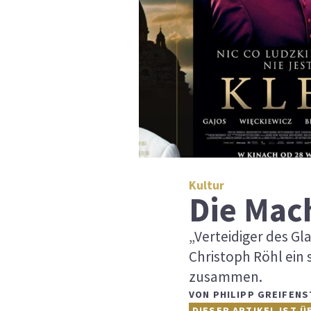
Kultur
Die Mac
„Verteidiger des G
Christoph Röhl ein
zusammen.
VON
PHILIPP GREIFENS
DIESER ARTIKEL IST Ü