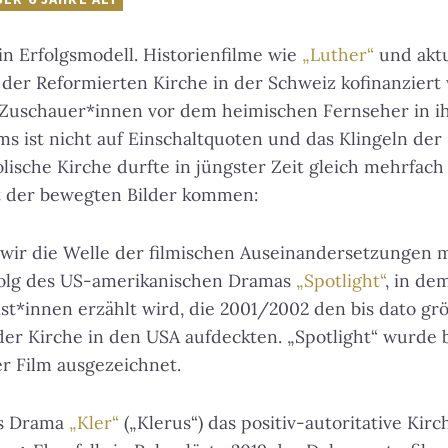
ein Erfolgsmodell. Historienfilme wie
„Luther“
und akt
 der Reformierten Kirche in der Schweiz kofinanziert 
 Zuschauer*innen vor dem heimischen Fernseher in i
lms ist nicht auf Einschaltquoten und das Klingeln der
olische Kirche durfte in jüngster Zeit gleich mehrfac
ft der bewegten Bilder kommen:
wir die Welle der filmischen Auseinandersetzungen m
olg des US-amerikanischen Dramas
„Spotlight“
, in de
ist*innen erzählt wird, die 2001/2002 den bis dato gr
der Kirche in den USA aufdeckten. „Spotlight“ wurde
er Film ausgezeichnet.
as Drama
„Kler“
(„Klerus“) das positiv-autoritative Kirc