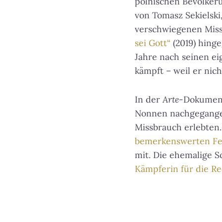
polnischen Bevölkeru
von Tomasz Sekielski
verschwiegenen Missb
sei Gott“
(2019) hinge
Jahre nach seinen e
kämpft – weil er nic
In der
Arte
-Dokumen
Nonnen nachgegangen
Missbrauch erlebten
bemerkenswerten Fer
mit. Die ehemalige S
Kämpferin für die R