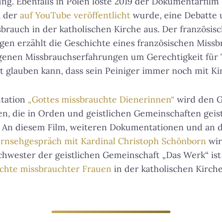
ng. Ebenfalls in Polen löste 2019 der Dokumentarfilm
, der
auf YouTube veröffentlicht
wurde, eine Debatte 
rauch in der katholischen Kirche aus. Der französisc
gen erzählt die Geschichte eines französischen Missb
igenen Missbrauchserfahrungen um Gerechtigkeit für
ht glauben kann, dass sein Peiniger immer noch mit Ki
tation
„Gottes missbrauchte Dienerinnen“
wird den G
, die in Orden und geistlichen Gemeinschaften geist
. An diesem Film, weiteren Dokumentationen und an
nsehgespräch mit Kardinal Christoph Schönborn
wir
chwester der geistlichen Gemeinschaft „Das Werk“ is
echte missbrauchter Frauen
in der katholischen Kirche