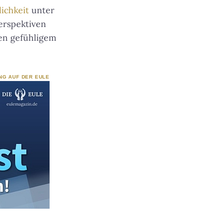
ichkeit
unter
erspektiven
hen gefühligem
NG AUF DER EULE