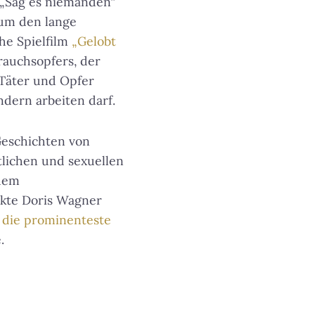
 „Sag es niemanden“
um den lange
he Spielfilm
„Gelobt
rauchsopfers, der
 Täter und Opfer
ndern arbeiten darf.
eschichten von
lichen und sexuellen
 dem
kte Doris Wagner
t
die prominenteste
.