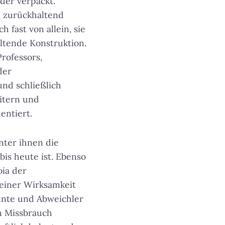
lder verpackt.
 zurückhaltend
h fast von allein, sie
ltende Konstruktion.
Professors,
der
und schließlich
eitern und
entiert.
ter ihnen die
bis heute ist. Ebenso
oia der
seiner Wirksamkeit
hnte und Abweichler
n Missbrauch